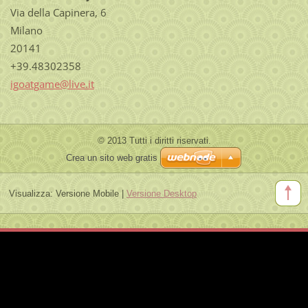
Via della Capinera, 6
Milano
20141
+39.48302358
igoatgam
e@live.i
t
© 2013 Tutti i diritti riservati.
Crea un sito web gratis
Visualizza:
Versione Mobile
|
Versione Desktop