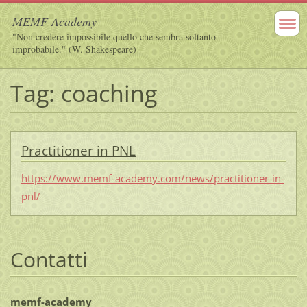
MEMF Academy
"Non credere impossibile quello che sembra soltanto
improbabile." (W. Shakespeare)
Tag: coaching
Practitioner in PNL
https://www.memf-academy.com/news/practitioner-in-
pnl/
Contatti
memf-academy