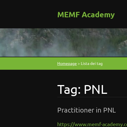
MEMF Academy
Homepage
>
Lista dei tag
Tag: PNL
Practitioner in PNL
https://www.memf-academy.co