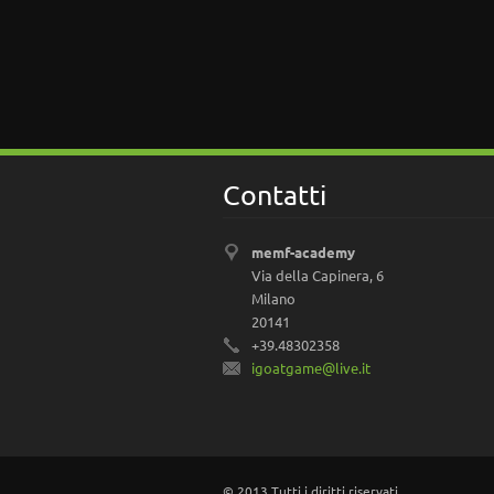
Contatti
memf-academy
Via della Capinera, 6
Milano
20141
+39.48302358
igoatgam
e@live.i
t
© 2013 Tutti i diritti riservati.